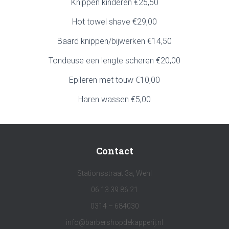
Knippen kinderen €25,50
Hot towel shave €29,00
Baard knippen/bijwerken €14,50
Tondeuse een lengte scheren €20,00
Epileren met touw €10,00
Haren wassen €5,00
Contact
Stationsstraat 3a, Wehl
06 13 39 86 21
0314 – 684030
info@barbershopdekapperij.nl