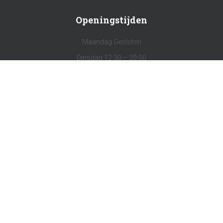
Openingstijden
Maandag Gesloten
Dinsdag 12:30 – 20:00
Woensdag 09:00 – 17:30
Donderdag 12:30 – 20:00
Vrijdag 09:00 – 17:30
Zaterdag 08:30 – 17:00
Zondag Gesloten
Social Media
Facebook
Instagram