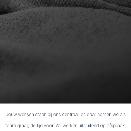
Jouw wensen staan bij ons centraal, en daar nemen we als
team graag de tijd voor. Wij werken uitsluitend op afspraak,