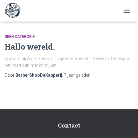
TOGGL
GEEN CATEGORIE
Hallo wereld.
Welkom bij WordPress. Dit is je eerste bericht. Bewerk of verwijder
het, start dan met schrijven!
Door
BarberShopDeKapperij
,
7 jaar
geleden
Contact